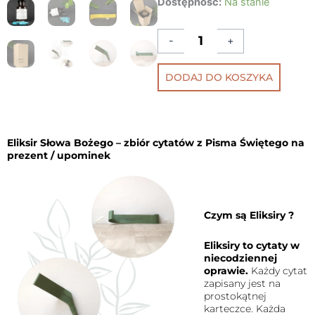
Dostępność:
Na stanie
Słowa
Bożego
-
+
DODAJ DO KOSZYKA
Eliksir Słowa Bożego – zbiór cytatów z Pisma Świętego na
prezent / upominek
Czym są Eliksiry ?
Eliksiry to cytaty w
niecodziennej
oprawie.
Każdy cytat
zapisany jest na
prostokątnej
karteczce. Każda